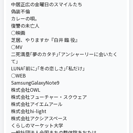
中居正広の金曜日のスマイルたち

偽装不倫

カレーの唄。

復讐の未亡人

○映画

芝居、やりますか『白井 臨 役』

○MV

二死満塁｢夢のカタチ｣｢アンシャーリーに会いたく
て｣

LUNA｢前に｣｢冬の恋しさ｣｢私だけ｣

○WEB

SamsungGalaxyNote9

株式会社OWL

株式会社フューチャー・スクウェア

株式会社アイエムアール

株式会社hi-light

株式会社アクシアスペース

くらしのマーケット大学

一般社団法人全国まちの整体院あおたけ
