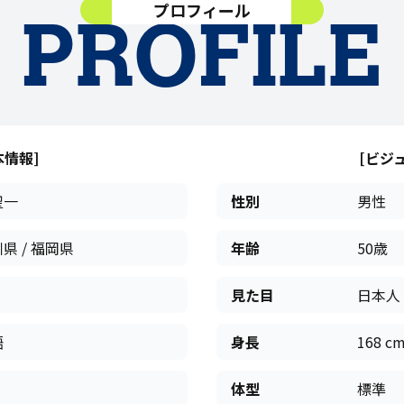
プロフィール
PROFILE
本情報]
[ビジ
聖一
性別
男性
県 / 福岡県
年齢
50歳
見た目
日本人
語
身長
168 c
体型
標準