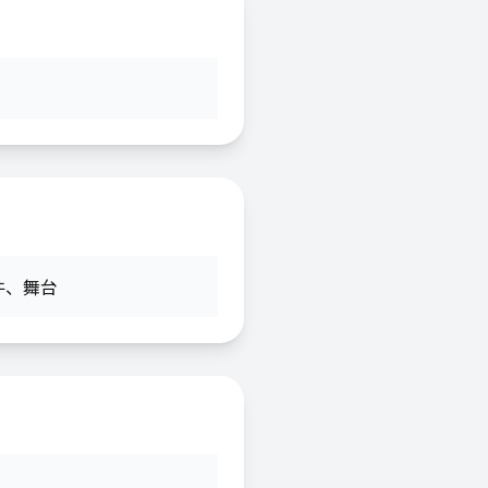
件
、
舞台