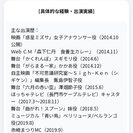
[具体的な経験・出演実績]
主な出演歴：

映画「惑星ミズサ」女子アナウンサー役（2014.10
公開）

Ｗeb ＣＭ「森下仁丹　食養生カレー」（2014.11）

舞台「かくれんぼ」スギモリ役（2014.6）

舞台「がらまる一家」かかあ役（2014.12）

自主映画「不可思議研究室〜Ｓｉｇｈ−Ｋｅｎ（シ
ギケン）」編集長　飯島伊智子役

舞台「六月の赤い空」澤畑節子役（2015.6）

ほっちゃテレビ（長門市ケーブルテレビ）キャスタ
ー（2017.3～2018.11）

舞台「曲がれ！スプーン」妹役（2018.5）

ミュージカル「青い鳥」ベリリューヌ/ベルランゴ
役(2019.8)

赤崎まつりMC（2019.9）
