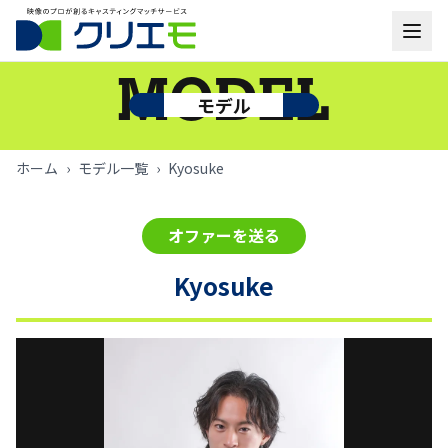
モデル一覧
MODEL
モデル
お知らせ
ホーム
›
モデル一覧
›
Kyosuke
ご利用の流れ
オファーを送る
よくあるご質問
Kyosuke
お問い合わせ
ログイン