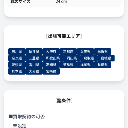
靴のサイズ
24 cm
[出張可能エリア]
石川県
福井県
大阪府
京都府
兵庫県
滋賀県
奈良県
三重県
和歌山県
岡山県
鳥取県
島根県
愛媛県
香川県
高知県
徳島県
福岡県
長崎県
熊本県
大分県
宮崎県
[諸条件]
■買取契約の可否
未設定