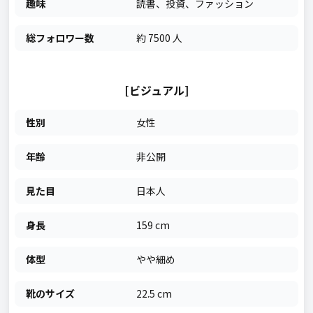
趣味
読書、投資、ファッション
総フォロワー数
約 7500 人
[ビジュアル]
性別
女性
年齢
非公開
見た目
日本人
身長
159 cm
体型
やや細め
靴のサイズ
22.5 cm