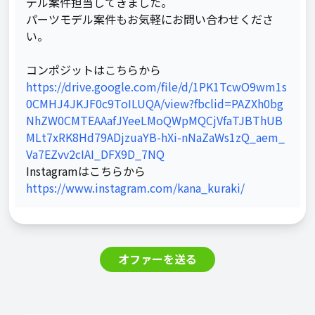
デル案件担当してきました。

パーツモデル案件もお気軽にお問い合わせくださ
い。

https://drive.google.com/file/d/1PK1TcwO9wm1s
0CMHJ4JKJF0c9ToILUQA/view?fbclid=PAZXh0bg
NhZW0CMTEAAafJYeeLMoQWpMQCjVfaTJBThUB
MLt7xRK8Hd79ADjzuaYB-hXi-nNaZaWs1zQ_aem_
Va7EZvv2cIAI_DFX9D_7NQ
https://www.instagram.com/kana_kuraki/
オファーを送る