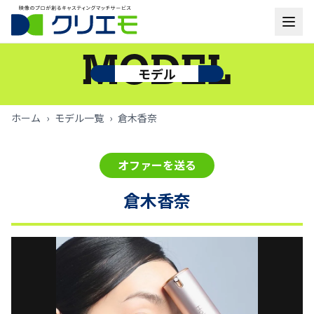
モデル一覧
MODEL
モデル
お知らせ
ホーム
›
モデル一覧
›
倉木香奈
ご利用の流れ
オファーを送る
よくあるご質問
倉木香奈
お問い合わせ
ログイン