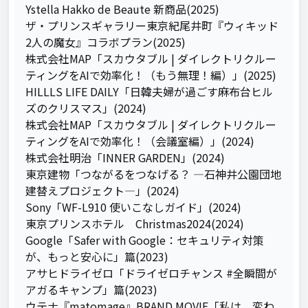
Ystella Hakko de Beaute 新商品(2025)

ザ・プリンスギャラリー東京紀尾井町『ウィキッド
2人の魔女』コラボプラン(2025)

株式会社MAP「スカウタブル | ダイレクトリクルー
ティングをAIで効率化！（もう無理！編）」(2025)

HILLLS LIFE DAILY「日韓夫婦が過ごす麻布台ヒル
ズのクリスマス」(2024)

株式会社MAP「スカウタブル | ダイレクトリクルー
ティングをAIで効率化！（会議室編）」(2024)

株式会社明治「INNER GARDEN」(2024)

東京建物「つながるをつなげる？ ―石神井公園団地
建替えプロジェクト―」(2024)

Sony「WF-L910 使いこなしガイド」(2024)

東京プリンスホテル　Christmas2024(2024)

Google「Safer with Google：セキュリティ対策
が、もっと安心に」篇(2023)

アサヒドライゼロ「ドライゼロチャンス #全瞬間が
アガるキャンプ」篇(2023)

ウテナ『matomage』BRAND MOVIE「私は、変わ