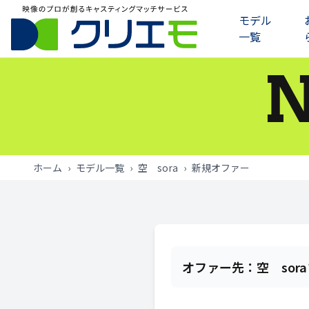
モデル
一覧
モデル一覧
お知らせ
ご利用の流れ
ホーム
›
モデル一覧
›
空 sora
›
新規オファー
よくあるご質問
お問い合わせ
ログイン
オファー先：
空 sor