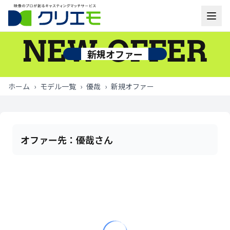
NEW OFFER
モデル一覧
新規オファー
お知らせ
ホーム
›
モデル一覧
›
優哉
›
新規オファー
ご利用の流れ
よくあるご質問
オファー先：
優哉さん
お問い合わせ
ログイン