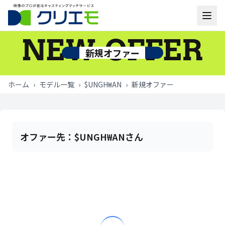
NEW OFFER
モデル一覧
新規オファー
お知らせ
ホーム
›
モデル一覧
›
$UNGH₩AN
›
新規オファー
ご利用の流れ
よくあるご質問
オファー先：
$UNGH₩ANさん
お問い合わせ
ログイン