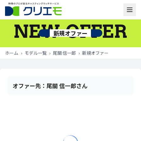
NEW OFFER
モデル一覧
新規オファー
お知らせ
ホーム
›
モデル一覧
›
尾關 信一郎
›
新規オファー
ご利用の流れ
よくあるご質問
オファー先：
尾關 信一郎さん
お問い合わせ
ログイン